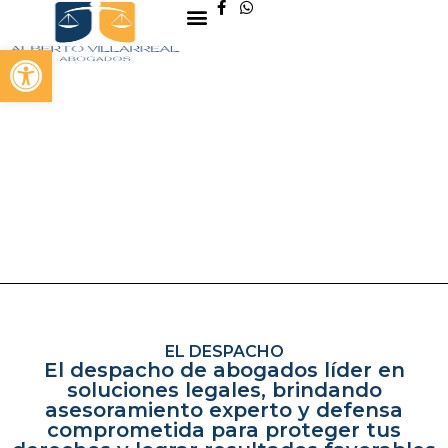
S
a
Abrir barra de herramientas
l
t
a
r
a
l
c
o
n
t
e
n
i
d
o
EL DESPACHO
El despacho de abogados líder en
soluciones legales, brindando
asesoramiento experto y defensa
comprometida para proteger tus