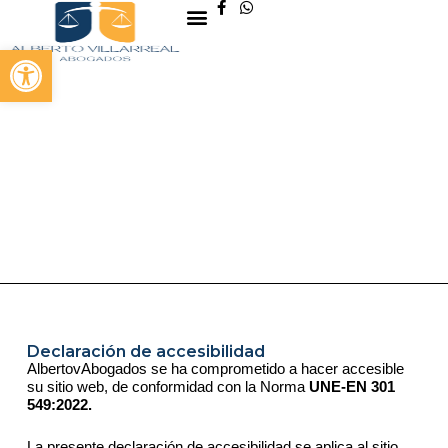
S
a
Abrir barra de herramientas
l
t
a
r
a
l
c
o
n
t
e
n
i
d
o
Declaración de accesibilidad
AlbertovAbogados se ha comprometido a hacer accesible
su sitio web, de conformidad con la Norma
UNE-EN 301
549:2022.
La presente declaración de accesibilidad se aplica al sitio